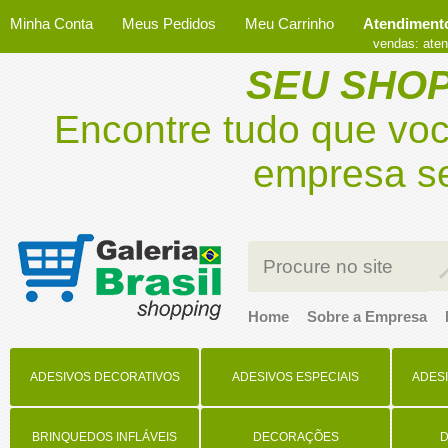
Minha Conta
Meus Pedidos
Meu Carrinho
Atendimento
vendas: aten
SEU SHOP
Encontre tudo que voc
empresa se
Home
Sobre a Empresa
ADESIVOS DECORATIVOS
ADESIVOS ESPECIAIS
ADES
BRINQUEDOS INFLÁVEIS
DECORAÇÕES