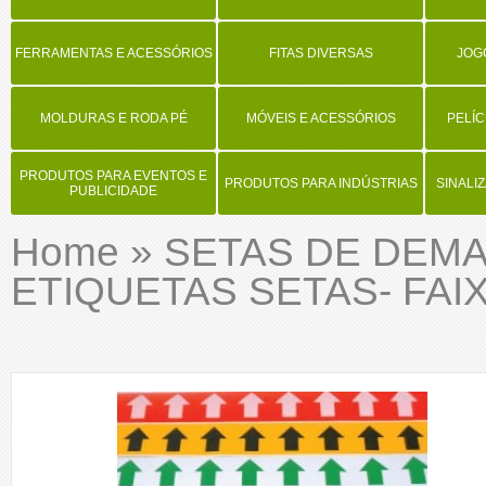
FERRAMENTAS E ACESSÓRIOS
FITAS DIVERSAS
JOG
MOLDURAS E RODA PÉ
MÓVEIS E ACESSÓRIOS
PELÍC
PRODUTOS PARA EVENTOS E
PRODUTOS PARA INDÚSTRIAS
SINALI
PUBLICIDADE
Home
»
SETAS DE DEMA
ETIQUETAS SETAS- FAI