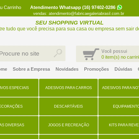
u Carrinho
Atendimento Whatsapp (16) 97402-0286
vendas: atendimento@fabricaegaleriabrasil.com.br
SEU SHOPPING VIRTUAL
re tudo que você precisa para sua casa ou empresa sem sair d
Você possui
0 item(s) no carri
ome
Sobre a Empresa
Novidades
Promoções
Dúvidas
IVOS ESPECIAIS
ADESIVOS PARA CARROS
ADESIVOS PARA N
ECORAÇÕES
DESCARTÁVEIS
EQUIPAMENT
TAS DIVERSAS
JOGOS E RECREAÇÃO
KITS PARA REV