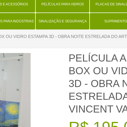
S E ACESSÓRIOS
PELÍCULAS PARA VIDROS
PLACAS DE SINAL
 PARA INDÚSTRIAS
SINALIZAÇÃO E SEGURANÇA
SUPRIMENTO
OX OU VIDRO ESTAMPA 3D - OBRA NOITE ESTRELADA DO AR
PELÍCULA 
BOX OU VI
3D - OBRA 
ESTRELADA
VINCENT V