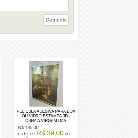
Comente
PELÍCULA ADESIVA PARA BOX
OU VIDRO ESTAMPA 3D -
OBRA A VIRGEM DAS
ROCHAS DE LEONARDO DA
R$ 195,00
VINCI
R$ 39,00
ou 6x de
no