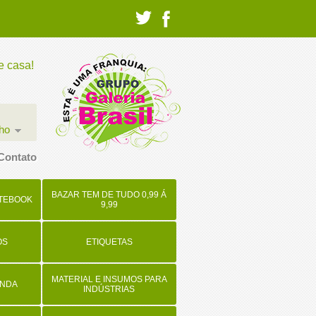
e casa!
nho
Contato
BAZAR TEM DE TUDO 0,99 Á
OTEBOOK
9,99
OS
ETIQUETAS
MATERIAL E INSUMOS PARA
ENDA
INDÚSTRIAS