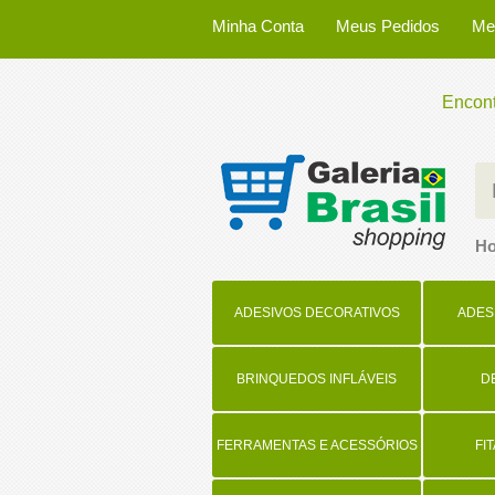
Minha Conta
Meus Pedidos
Me
Encont
H
ADESIVOS DECORATIVOS
ADES
BRINQUEDOS INFLÁVEIS
D
FERRAMENTAS E ACESSÓRIOS
FI