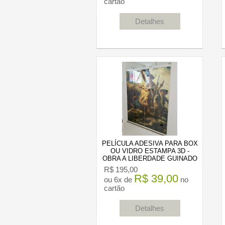
cartão
Detalhes
PELÍCULA ADESIVA PARA BOX
OU VIDRO ESTAMPA 3D -
OBRA A LIBERDADE GUINADO
O POVO DO ARTISTA EUGENE
R$ 195,00
DELACROIX
R$ 39,00
ou 6x de
no
cartão
Detalhes