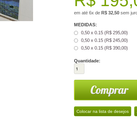
R$ 195,
em até
6x
de
R$ 32,50
sem jur
MEDIDAS:
0,50 x 0.15 (
R$ 295,00
)
0,50 x 0.15 (
R$ 245,00
)
0,50 x 0.15 (
R$ 390,00
)
Quantidade:
Colocar na lista de desejos