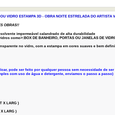
 OU VIDRO ESTAMPA 3D - OBRA NOITE ESTRELADA DO ARTISTA 
S OBRAS!!
 solvente impermeável calandrado de alta durabilidade
de vidros como>:BOX DE BANHEIRO, PORTAS OU JANELAS DE VIDR
ransparente no vidro, com a estampa em cores suaves e bem defini
aplicar, pode ser feito por qualquer pessoa sem necessidade de ser
simples com uso de água e detergente, enviamos o passo a passo)
T X LARG )
T X LARG )